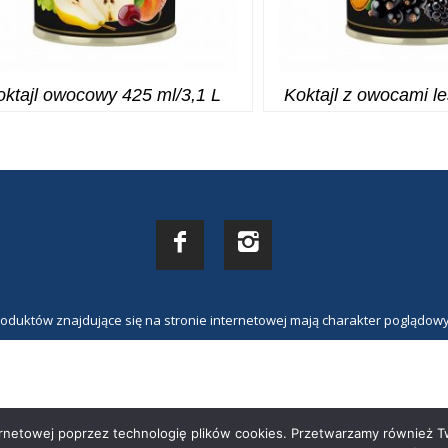
oktajl owocowy 425 ml/3,1 L
Koktajl z owocami l
roduktów znajdujące się na stronie internetowej mają charakter poglądow
etowej poprzez technologię plików cookies. Przetwarzamy również Tw