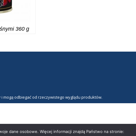
eśnymi 360 g
y i mogą odbiegać od rzeczywistego wyglądu produktów.
oje dane osobowe. Więcej informacji znajdą Państwo na stronie: