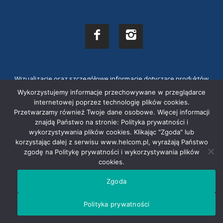
Wizualizacje oraz szczegółowe informacje dotyczące produktów
znajdujące się na stronie internetowej mają charakter poglądowy i mogą
Wykorzystujemy informacje przechowywane w przeglądarce
odbiegać od rzeczywistego wyglądu produktów.
internetowej poprzez technologię plików cookies.
Przetwarzamy również Twoje dane osobowe. Więcej informacji
znajdą Państwo na stronie: Polityka prywatności i
wykorzystywania plików cookies. Klikając "Zgoda" lub
korzystając dalej z serwisu www.helcom.pl, wyrażają Państwo
zgodę na Politykę prywatności i wykorzystywania plików
cookies.
Zgoda
Polityka prywatności