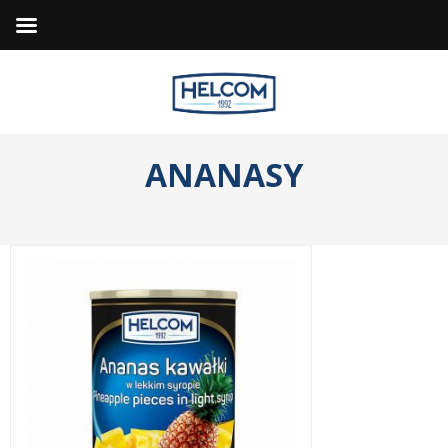
ANANASY